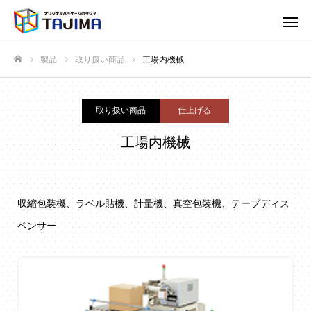
製品
取り扱い商品
工場内機械
ホーム
取り扱い商品
仕上げる
工場内機械
収縮包装機、ラベル貼機、計量機、真空包装機、テープディス
ペンサー