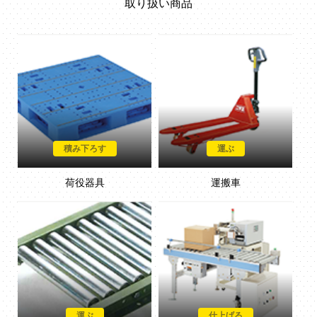
取り扱い商品
積み下ろす
運ぶ
荷役器具
運搬車
運ぶ
仕上げる