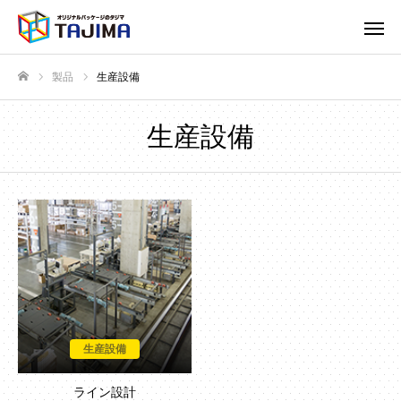
製品
生産設備
ホーム
生産設備
生産設備
ライン設計