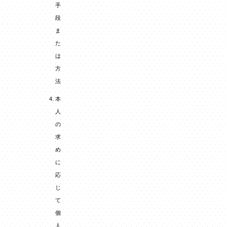
手
段
ま
た
は
方
法
本
人
の
求
め
に
応
じ
て
個
人