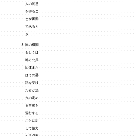
人の同意
を得るこ
とが困難
であると
き
国の機関
もしくは
地方公共
団体また
はその委
託を受け
た者が法
令の定め
る事務を
遂行する
ことに対
して協力
する必要