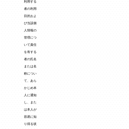
利用する
者の利用
目的およ
び当該個
人情報の
管理につ
いて責任
を有する
者の氏名
または名
称につい
て、あら
かじめ本
人に通知
し、また
は本人が
容易に知
り得る状