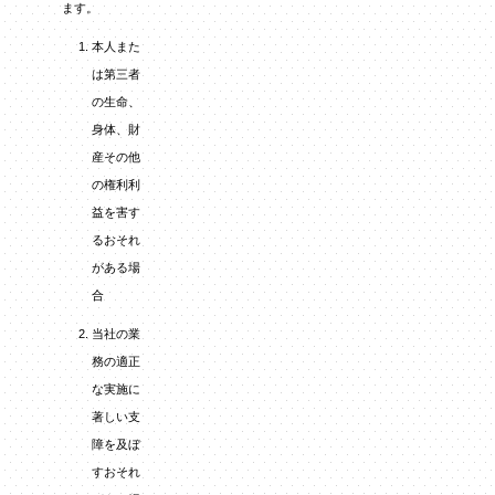
ます。
本人また
は第三者
の生命、
身体、財
産その他
の権利利
益を害す
るおそれ
がある場
合
当社の業
務の適正
な実施に
著しい支
障を及ぼ
すおそれ