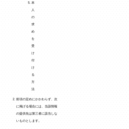
本
人
の
求
め
を
受
け
付
け
る
方
法
前項の定めにかかわらず、次
に掲げる場合には、当該情報
の提供先は第三者に該当しな
いものとします。