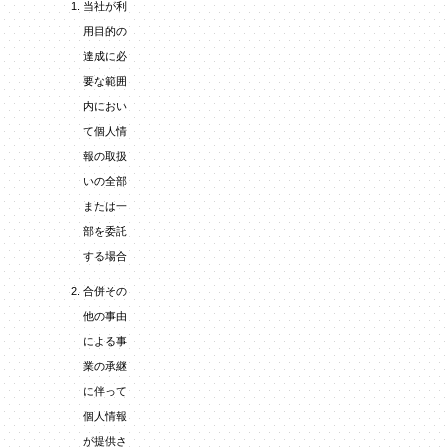
当社が利
用目的の
達成に必
要な範囲
内におい
て個人情
報の取扱
いの全部
または一
部を委託
する場合
合併その
他の事由
による事
業の承継
に伴って
個人情報
が提供さ