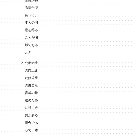
必要があ
る場合で
あって、
本人の同
意を得る
ことが困
難である
とき
公衆衛生
の向上ま
たは児童
の健全な
育成の推
進のため
に特に必
要がある
場合であ
って、本