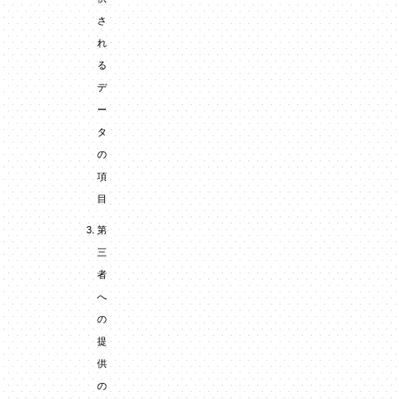
さ
れ
る
デ
ー
タ
の
項
目
第
三
者
へ
の
提
供
の