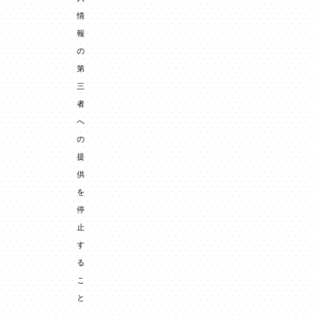
情
報
の
第
三
者
へ
の
提
供
を
停
止
す
る
こ
と