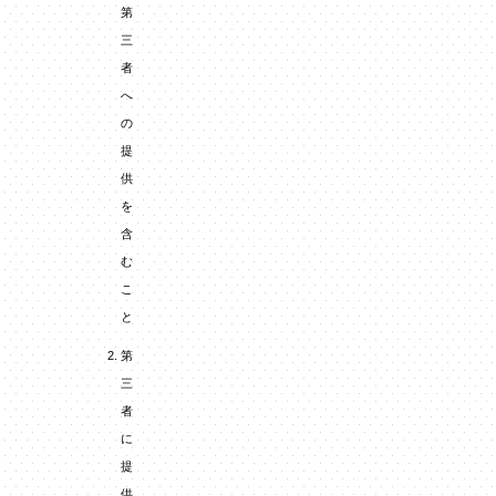
第
三
者
へ
の
提
供
を
含
む
こ
と
第
三
者
に
提
供