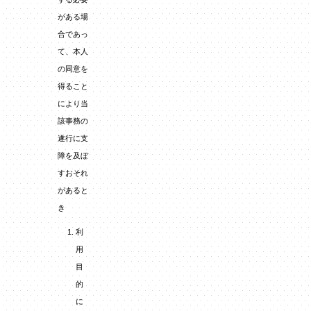
がある場
合であっ
て、本人
の同意を
得ること
により当
該事務の
遂行に支
障を及ぼ
すおそれ
があると
き
利
用
目
的
に